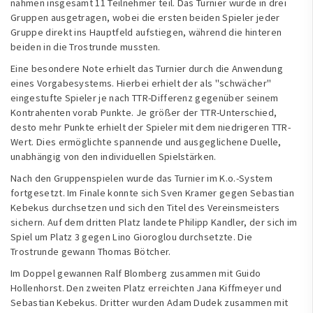
nahmen insgesamt 11 Teilnehmer teil. Das Turnier wurde in drei
Gruppen ausgetragen, wobei die ersten beiden Spieler jeder
Gruppe direkt ins Hauptfeld aufstiegen, während die hinteren
beiden in die Trostrunde mussten.
Eine besondere Note erhielt das Turnier durch die Anwendung
eines Vorgabesystems. Hierbei erhielt der als "schwächer"
eingestufte Spieler je nach TTR-Differenz gegenüber seinem
Kontrahenten vorab Punkte. Je größer der TTR-Unterschied,
desto mehr Punkte erhielt der Spieler mit dem niedrigeren TTR-
Wert. Dies ermöglichte spannende und ausgeglichene Duelle,
unabhängig von den individuellen Spielstärken.
Nach den Gruppenspielen wurde das Turnier im K.o.-System
fortgesetzt. Im Finale konnte sich Sven Kramer gegen Sebastian
Kebekus durchsetzen und sich den Titel des Vereinsmeisters
sichern. Auf dem dritten Platz landete Philipp Kandler, der sich im
Spiel um Platz 3 gegen Lino Gioroglou durchsetzte. Die
Trostrunde gewann Thomas Bötcher.
Im Doppel gewannen Ralf Blomberg zusammen mit Guido
Hollenhorst. Den zweiten Platz erreichten Jana Kiffmeyer und
Sebastian Kebekus. Dritter wurden Adam Dudek zusammen mit