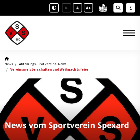
A-
A
A+
News
Abteilungs- und Vereins- News
Vereinsmeisterschaften und Weihnachtsfeier
News vom Sportverein Spexard