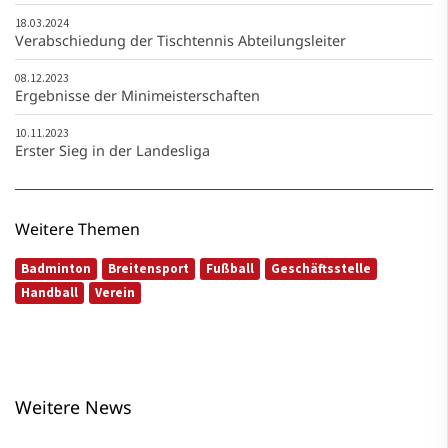
18.03.2024
Verabschiedung der Tischtennis Abteilungsleiter
08.12.2023
Ergebnisse der Minimeisterschaften
10.11.2023
Erster Sieg in der Landesliga
Weitere Themen
Badminton
Breitensport
Fußball
Geschäftsstelle
Handball
Verein
Weitere News
Tischtennis