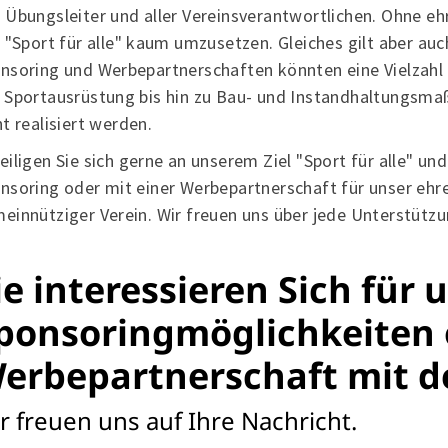
Alles zur Mitgliedschaft
SV
 Übungsleiter und aller Vereinsverantwortlichen. Ohne 
Downloads
Br
l "Sport für alle" kaum umzusetzen. Gleiches gilt aber auc
Termine
33
nsoring und Werbepartnerschaften könnten eine Vielzah
Fragen & Antworten
 Sportausrüstung bis hin zu Bau- und Instandhaltungsm
ht realisiert werden.
eiligen Sie sich gerne an unserem Ziel "Sport für alle" un
nsoring oder mit einer Werbepartnerschaft für unser eh
einnütziger Verein. Wir freuen uns über jede Unterstütz
ie interessieren Sich für 
ponsoringmöglichkeiten 
erbepartnerschaft mit d
r freuen uns auf Ihre Nachricht.