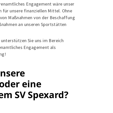
 Spexard 1950 e.V.
ehrenamtliches Engagement wäre unser
uder-Konrad-Straße 100
h für unsere finanziellen Mittel. Ohne
334 Gütersloh
l von Maßnahmen von der Beschaffung
aßnahmen an unseren Sportstätten
05241 - 307 988
info@svspexard.de
d unterstützen Sie uns im Bereich
renamtliches Engagement als
ung!
unsere
oder eine
em SV Spexard?