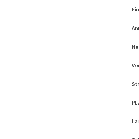
Fir
An
Na
Vo
St
PLZ
La