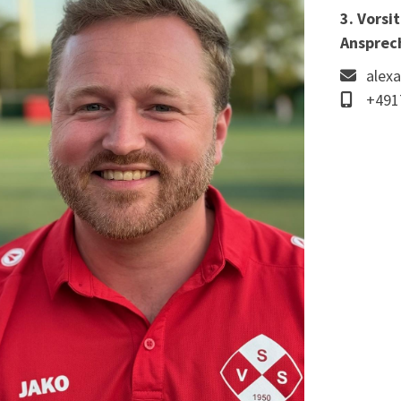
3. Vorsi
Ansprec
alex
+491