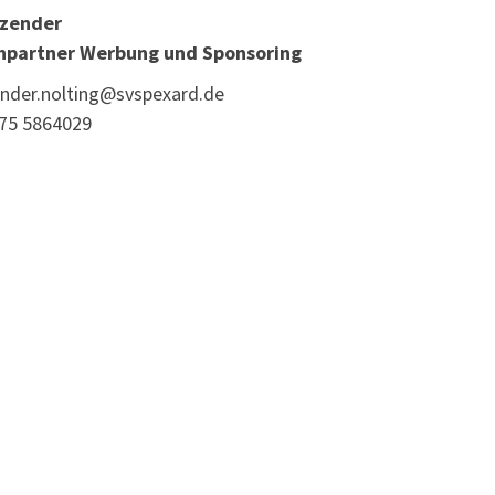
tzender
hpartner Werbung und Sponsoring
ander.nolting@svspexard.de
75 5864029