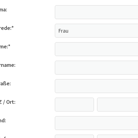
ma:
rede:
*
me:
*
rname:
raße:
 / Ort:
nd: