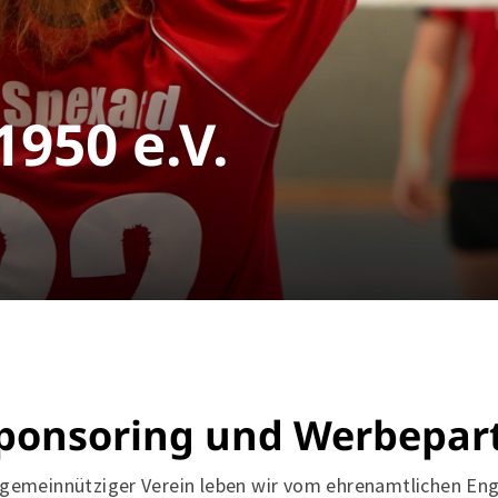
1950 e.V.
ponsoring und Werbepar
Mitglieder-Service
Ge
 gemeinnütziger Verein leben wir vom ehrenamtlichen En