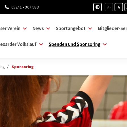
05241 - 307 988
A-
A
ser Verein
News
Sportangebot
Mitglieder-Ser
exarder Volkslauf
Spenden und Sponsoring
ing
Sponsoring