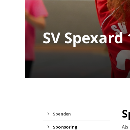
SV Spexard 
Quicklinks
S
Spenden
Sportangebote finden
Als
Sponsoring