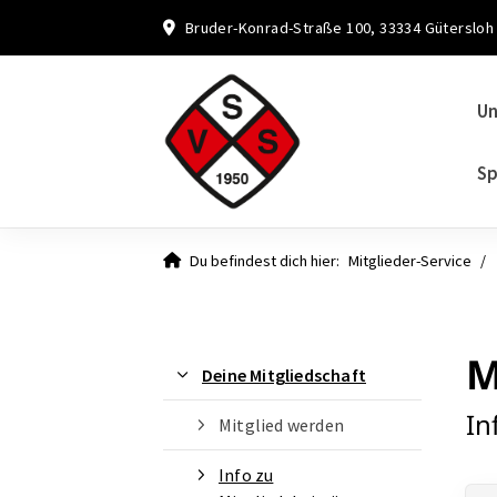
Bruder-Konrad-Straße 100, 33334 Gütersloh
Un
Sp
Du befindest dich hier:
Mitglieder-Service
M
Deine Mitgliedschaft
In
Mitglied werden
Info zu