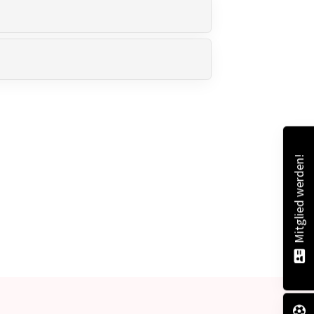
schäftsstelle
 Spexard 1950 e.V.
uder-Konrad-Straße 100
334 Gütersloh
05241 - 307 988
info@svspexard.de
Mitglied werden!