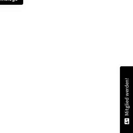
schäftsstelle
 Spexard 1950 e.V.
uder-Konrad-Straße 100
334 Gütersloh
05241 - 307 988
info@svspexard.de
Mitglied werden!