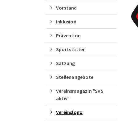
Quicklinks
Vorstand
Sportangebote finden
Inklusion
Unser Sportangebot
Prävention
Sportsuche
Ausfälle und Vertretungen
Sportstätten
Deutsches Sportabzeichen
Satzung
Stellenangebote
Vereinsmagazin "SVS
aktiv"
Vereinslogo