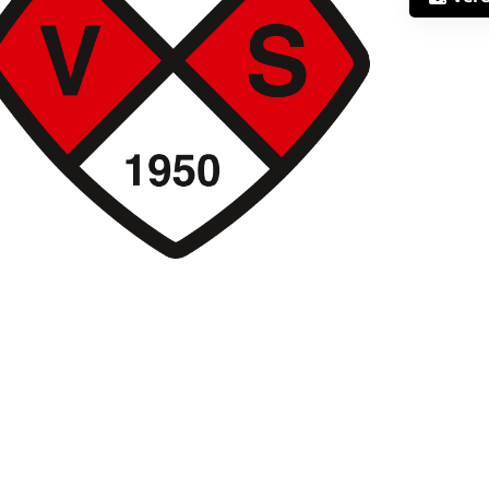
Mitglieder-Service
Ge
Alles zur Mitgliedschaft
SV
Downloads
Br
Termine
33
Fragen & Antworten