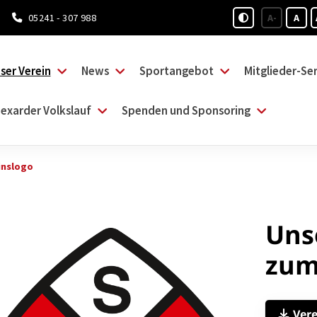
05241 - 307 988
A-
A
ser Verein
News
Sportangebot
Mitglieder-Ser
exarder Volkslauf
Spenden und Sponsoring
inslogo
Uns
zum
Ver