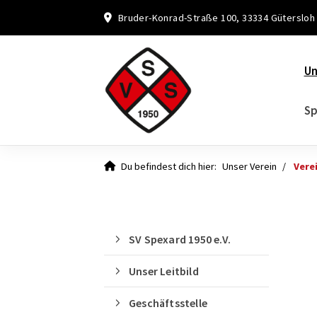
Bruder-Konrad-Straße 100, 33334 Gütersloh
Un
Sp
Du befindest dich hier:
Unser Verein
Vere
SV Spexard 1950 e.V.
Unser Leitbild
Geschäftsstelle