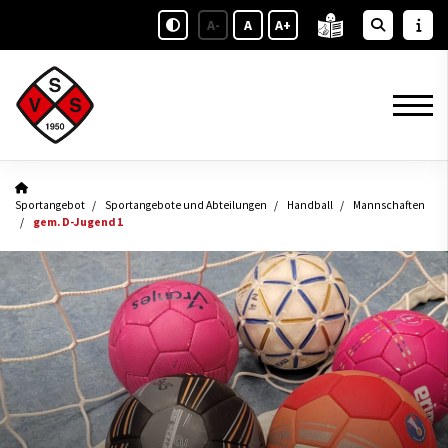
A-
A
A+
Sportangebot
Sportangebote und Abteilungen
Handball
Mannschaften
gem. D-Jugend 1