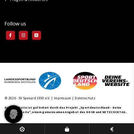
Follow us
© 2026 - SV Spexard 1950 e.V. |
Impressum
|
Datenschutz
Diese Website ist gefördert durch das Projekt
„Sportdeutschland – Deine
Vereinswebsite”
, einem gemeinsamen Angebot des DOSB und NETZCOCKTAIL.