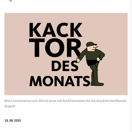
Max Linnenkamp vom SVS ist einer von fünf Kanidaten für das Kacktor des Monats
August.
18.09.2025