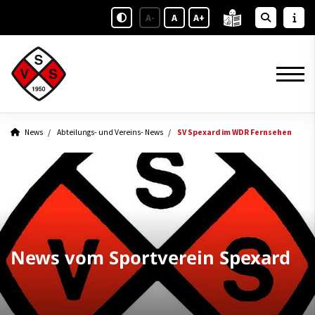
A-
A
A+
News
Abteilungs- und Vereins- News
SV Spexard im WDR Fernsehen
News vom Sportverein Spexard