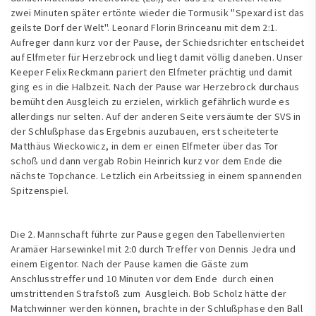
zwei Minuten später ertönte wieder die Tormusik "Spexard ist das
geilste Dorf der Welt". Leonard Florin Brinceanu mit dem 2:1.
Aufreger dann kurz vor der Pause, der Schiedsrichter entscheidet
auf Elfmeter für Herzebrock und liegt damit völlig daneben. Unser
Keeper Felix Reckmann pariert den Elfmeter prächtig und damit
ging es in die Halbzeit. Nach der Pause war Herzebrock durchaus
bemüht den Ausgleich zu erzielen, wirklich gefährlich wurde es
allerdings nur selten. Auf der anderen Seite versäumte der SVS in
der Schlußphase das Ergebnis auzubauen, erst scheiteterte
Matthäus Wieckowicz, in dem er einen Elfmeter über das Tor
schoß und dann vergab Robin Heinrich kurz vor dem Ende die
nächste Topchance. Letzlich ein Arbeitssieg in einem spannenden
Spitzenspiel.
Die 2. Mannschaft führte zur Pause gegen den Tabellenvierten
Aramäer Harsewinkel mit 2:0 durch Treffer von Dennis Jedra und
einem Eigentor. Nach der Pause kamen die Gäste zum
Anschlusstreffer und 10 Minuten vor dem Ende durch einen
umstrittenden Strafstoß zum Ausgleich. Bob Scholz hätte der
Matchwinner werden können, brachte in der Schlußphase den Ball