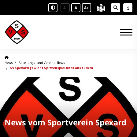
A-
A
A+
News
Abteilungs- und Vereins- News
SV Spexard gewinnt Spitzenspiel und Fans zurück
News vom Sportverein Spexard