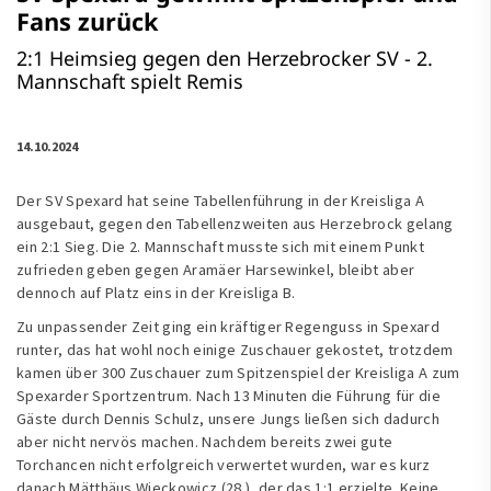
Fans zurück
2:1 Heimsieg gegen den Herzebrocker SV - 2.
Mannschaft spielt Remis
14.10.2024
Der SV Spexard hat seine Tabellenführung in der Kreisliga A
ausgebaut, gegen den Tabellenzweiten aus Herzebrock gelang
ein 2:1 Sieg. Die 2. Mannschaft musste sich mit einem Punkt
zufrieden geben gegen Aramäer Harsewinkel, bleibt aber
dennoch auf Platz eins in der Kreisliga B.
Zu unpassender Zeit ging ein kräftiger Regenguss in Spexard
runter, das hat wohl noch einige Zuschauer gekostet, trotzdem
kamen über 300 Zuschauer zum Spitzenspiel der Kreisliga A zum
Spexarder Sportzentrum. Nach 13 Minuten die Führung für die
Gäste durch Dennis Schulz, unsere Jungs ließen sich dadurch
aber nicht nervös machen. Nachdem bereits zwei gute
Torchancen nicht erfolgreich verwertet wurden, war es kurz
danach Mätthäus Wieckowicz (28.), der das 1:1 erzielte. Keine