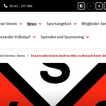
05241 - 307 988
A-
A
ser Verein
News
Sportangebot
Mitglieder-Ser
exarder Volkslauf
Spenden und Sponsoring
und Vereins- News
Staatssekretärin Andrea Milz zu Besuch beim S