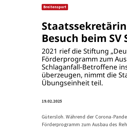
Sportangebote finden
Breitensport
Unser Sportangebot
Staatssekretärin
Sportsuche
Ausfälle und Vertretungen
Besuch beim SV 
Deutsches Sportabzeichen
2021 rief die Stiftung „Deu
Förderprogramm zum Ausb
Schlaganfall-Betroffene in
überzeugen, nimmt die Sta
Übungseinheit teil.
19.02.2025
Gütersloh. Während der Corona-Pandem
Förderprogramm zum Ausbau des Reha