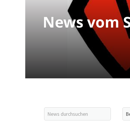
News vom S
Quicklinks