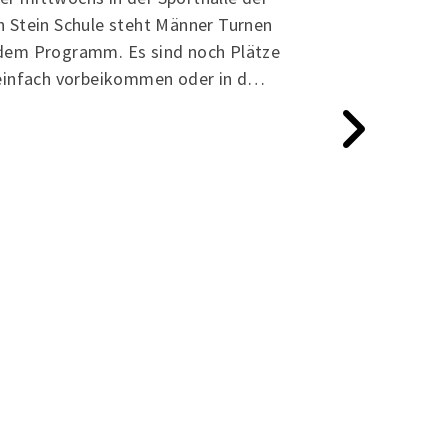
h Stein Schule steht Männer Turnen
dem Programm. Es sind noch Plätze
Breitensport
 einfach vorbeikommen oder in d…
12.01.2026
Jetzt beim L
dabei sein
Beim Langhante
Uhr sind noch Pl
vorbeikommen od
melden Tel. 05