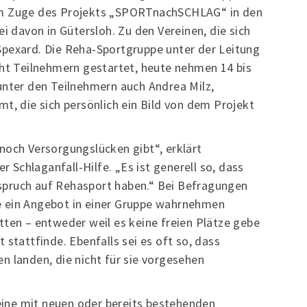
im Zuge des Projekts „SPORTnachSCHLAG“ in den
ei davon in Gütersloh. Zu den Vereinen, die sich
Spexard. Die Reha-Sportgruppe unter der Leitung
cht Teilnehmern gestartet, heute nehmen 14 bis
unter den Teilnehmern auch Andrea Milz,
t, die sich persönlich ein Bild von dem Projekt
noch Versorgungslücken gibt“, erklärt
er Schlaganfall-Hilfe. „Es ist generell so, dass
spruch auf Rehasport haben.“ Bei Befragungen
e ein Angebot in einer Gruppe wahrnehmen
tten – entweder weil es keine freien Plätze gebe
 stattfinde. Ebenfalls sei es oft so, dass
n landen, die nicht für sie vorgesehen
ine mit neuen oder bereits bestehenden