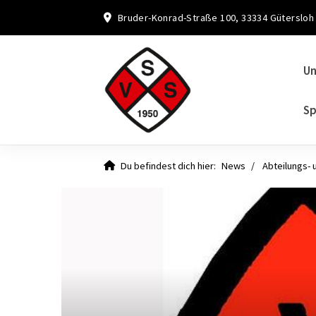
Bruder-Konrad-Straße 100, 33334 Gütersloh
Un
Sp
Du befindest dich hier:
News
Abteilungs- 