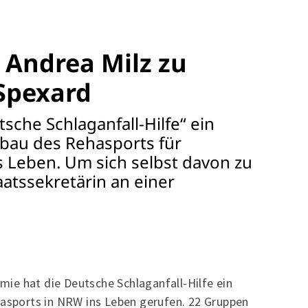
Mitglieder-Service
Ge
Alles zur Mitgliedschaft
SV
 Andrea Milz zu
Downloads
Br
Termine
33
Spexard
Fragen & Antworten
tsche Schlaganfall-Hilfe“ ein
au des Rehasports für
s Leben. Um sich selbst davon zu
atssekretärin an einer
ie hat die Deutsche Schlaganfall-Hilfe ein
sports in NRW ins Leben gerufen. 22 Gruppen