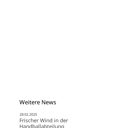
schäftsstelle
 Spexard 1950 e.V.
uder-Konrad-Straße 100
334 Gütersloh
05241 - 307 988
info@svspexard.de
Weitere News
28.02.2025
Frischer Wind in der
Handballabteilung