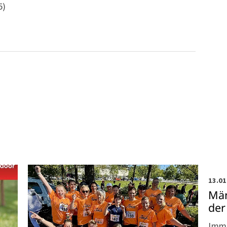
5)
Bre
13.01
Män
der
Imme