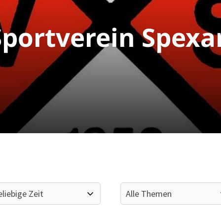
portverein Spexa
Mitglieder-Service
Ge
Alles zur Mitgliedschaft
SV
Downloads
Br