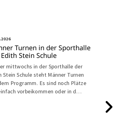
itensport
.2026
ner Turnen in der Sporthalle
 Edith Stein Schule
r mittwochs in der Sporthalle der
h Stein Schule steht Männer Turnen
dem Programm. Es sind noch Plätze
Breitensport
 einfach vorbeikommen oder in d…
12.01.2026
Jetzt beim L
dabei sein
Beim Langhante