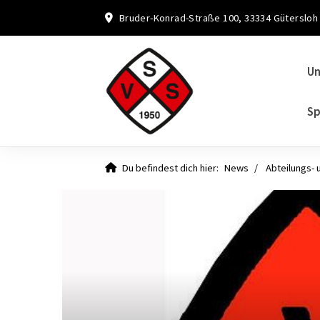
Bruder-Konrad-Straße 100, 33334 Gütersloh
Un
Sp
Du befindest dich hier:
News
Abteilungs- 