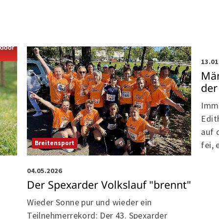
Bre
13.01
Män
der
Imme
Edit
auf 
Breitensport
fei,
04.05.2026
Der Spexarder Volkslauf "brennt"
Wieder Sonne pur und wieder ein
Teilnehmerrekord: Der 43. Spexarder