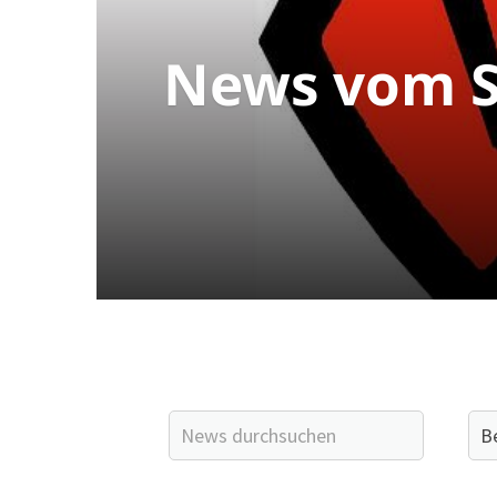
News vom S
Quicklinks
Sportangebote finden
Unser Sportangebot
Sportsuche