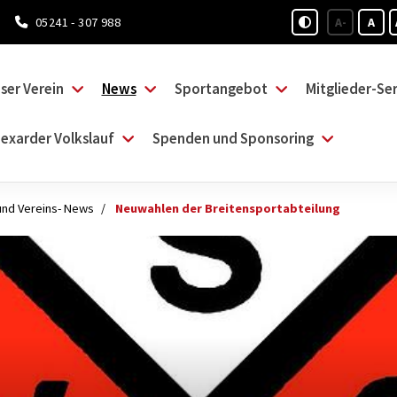
05241 - 307 988
A-
A
ser Verein
News
Sportangebot
Mitglieder-Ser
exarder Volkslauf
Spenden und Sponsoring
und Vereins- News
Neuwahlen der Breitensportabteilung