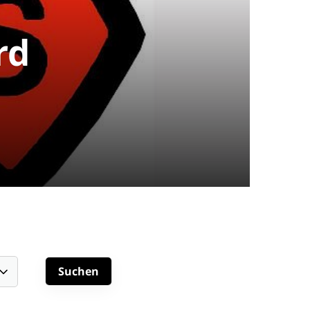
rd
schäftsstelle
 Spexard 1950 e.V.
uder-Konrad-Straße 100