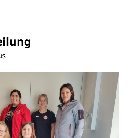
Termine
33
Fragen & Antworten
eilung
us