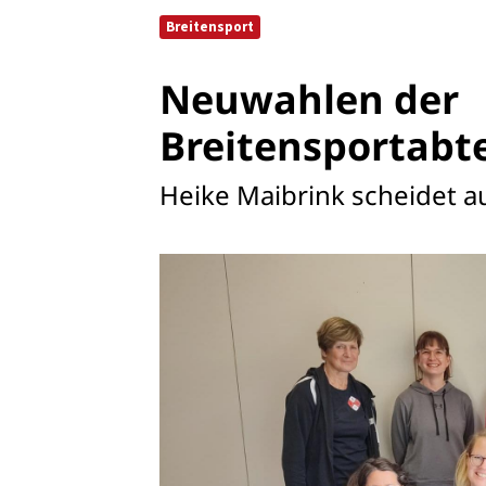
Ausfälle und Vertretungen
Breitensport
Deutsches Sportabzeichen
Neuwahlen der
Breitensportabt
Heike Maibrink scheidet a