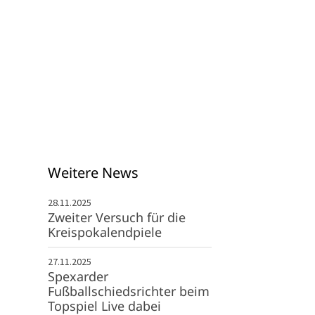
334 Gütersloh
05241 - 307 988
info@svspexard.de
Weitere News
28.11.2025
Zweiter Versuch für die
Kreispokalendpiele
27.11.2025
Spexarder
Fußballschiedsrichter beim
Topspiel Live dabei