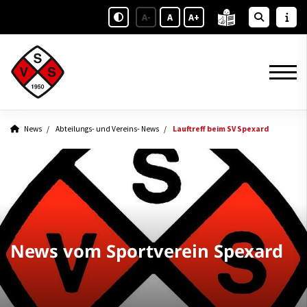
A-
A
A+
News
Abteilungs- und Vereins- News
Lauftreff beim SV Spexard
News vom Sportverein Spexard