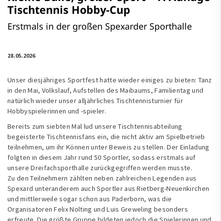
Tischtennis Hobby-Cup
Erstmals in der großen Spexarder Sporthalle
28.05.2026
Unser diesjähriges Sportfest hatte wieder einiges zu bieten: Tanz
in den Mai, Volkslauf, Aufstellen des Maibaums, Familientag und
natürlich wieder unser alljährliches Tischtennisturnier für
Hobbyspielerinnen und -spieler.
Bereits zum siebten Mal lud unsere Tischtennisabteilung
begeisterte Tischtennisfans ein, die nicht aktiv am Spielbetrieb
teilnehmen, um ihr Können unter Beweis zu stellen. Der Einladung
folgten in diesem Jahr rund 50 Sportler, sodass erstmals auf
unsere Dreifachsporthalle zurückgegriffen werden musste.
Zu den Teilnehmern zählten neben zahlreichen Legenden aus
Spexard unteranderem auch Sportler aus Rietberg-Neuenkirchen
und mittlerweile sogar schon aus Paderborn, was die
Organisatoren Felix Nolting und Luis Greweling besonders
erfreute. Die größte Gruppe bildeten jedoch die Spielerinnen und