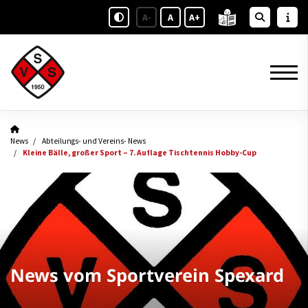
A-
A
A+
News
Abteilungs- und Vereins- News
Kleine Bälle, großer Sport – 7. Auflage Tischtennis Hobby-Cup
News vom Sportverein Spexard