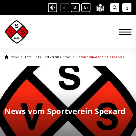
A-
A
A+
News
Abteilungs- und Vereins- News
Endlich wieder ein Heimspiel
News vom Sportverein Spexard