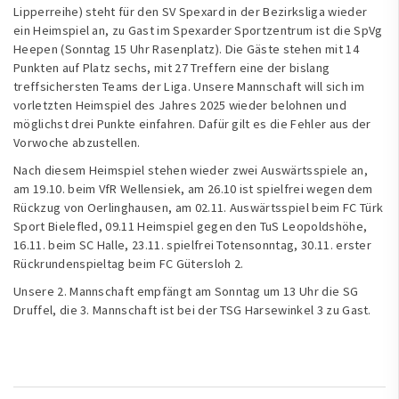
Lipperreihe) steht für den SV Spexard in der Bezirksliga wieder
ein Heimspiel an, zu Gast im Spexarder Sportzentrum ist die SpVg
Heepen (Sonntag 15 Uhr Rasenplatz). Die Gäste stehen mit 14
Punkten auf Platz sechs, mit 27 Treffern eine der bislang
treffsichersten Teams der Liga. Unsere Mannschaft will sich im
vorletzten Heimspiel des Jahres 2025 wieder belohnen und
möglichst drei Punkte einfahren. Dafür gilt es die Fehler aus der
Vorwoche abzustellen.
Nach diesem Heimspiel stehen wieder zwei Auswärtsspiele an,
am 19.10. beim VfR Wellensiek, am 26.10 ist spielfrei wegen dem
Rückzug von Oerlinghausen, am 02.11. Auswärtsspiel beim FC Türk
Sport Bielefled, 09.11 Heimspiel gegen den TuS Leopoldshöhe,
16.11. beim SC Halle, 23.11. spielfrei Totensonntag, 30.11. erster
Rückrundenspieltag beim FC Gütersloh 2.
Unsere 2. Mannschaft empfängt am Sonntag um 13 Uhr die SG
Druffel, die 3. Mannschaft ist bei der TSG Harsewinkel 3 zu Gast.