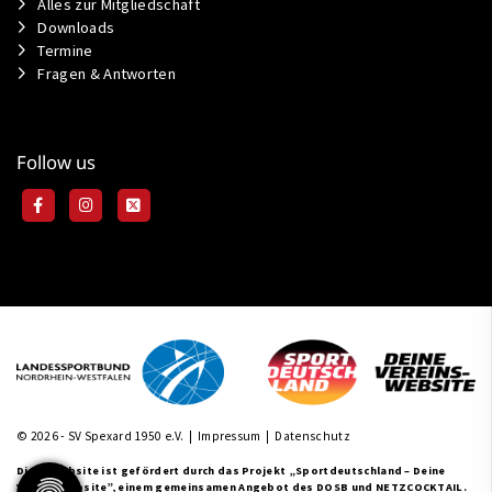
Alles zur Mitgliedschaft
Downloads
Termine
Fragen & Antworten
Follow us
© 2026 - SV Spexard 1950 e.V. |
Impressum
|
Datenschutz
Diese Website ist gefördert durch das Projekt
„Sportdeutschland – Deine
Vereinswebsite”
, einem gemeinsamen Angebot des DOSB und NETZCOCKTAIL.