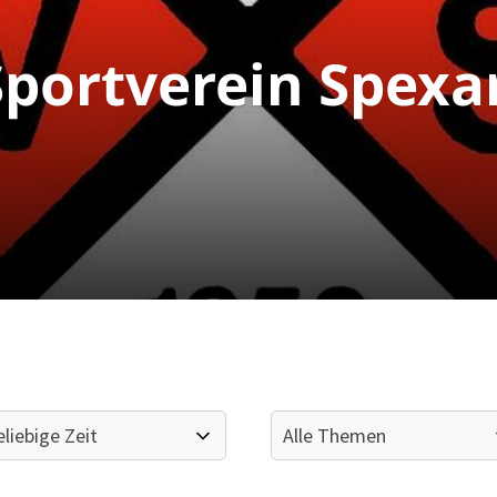
portverein Spexa
Mitglieder-Service
Ge
Alles zur Mitgliedschaft
SV
Downloads
Br
Termine
33
Fragen & Antworten