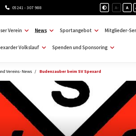
05241 - 307 988
A-
A
ser Verein
News
Sportangebot
Mitglieder-Ser
exarder Volkslauf
Spenden und Sponsoring
und Vereins- News
Budenzauber beim SV Spexard