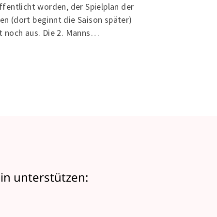
über viele Jahre
ffentlicht worden, der Spielplan der
Leidenschaft un
n (dort beginnt die Saison später)
Genau so ein Me
t noch aus. Die 2. Manns…
in unterstützen: