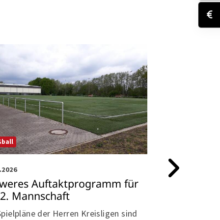
Fußball
ball
24.07.2026
.2026
Veränderung
weres Auftaktprogramm für
Fußballjuge
 2. Mannschaft
Manche Mensche
Spielpläne der Herren Kreisligen sind