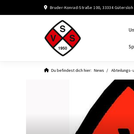
Bruder-Konrad-Straße 100, 33334 Gütersloh
Un
Sp
Du befindest dich hier:
News
Abteilungs- 