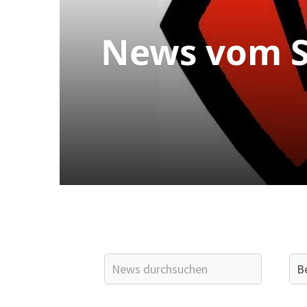
News vom S
Quicklinks
Sportangebote finden
Unser Sportangebot
Sportsuche
Ausfälle und Vertretungen
Deutsches Sportabzeichen