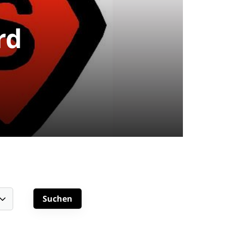
rd
schäftsstelle
 Spexard 1950 e.V.
uder-Konrad-Straße 100
334 Gütersloh
05241 - 307 988