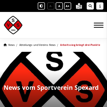
A-
A
A+
News
Abteilungs- und Vereins- News
Arbeitssieg bringt drei Punkte
News vom Sportverein Spexard