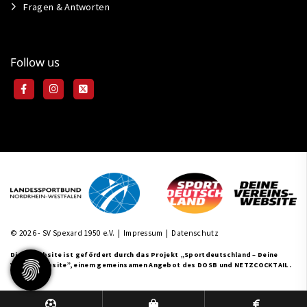
Fragen & Antworten
Follow us
© 2026 - SV Spexard 1950 e.V. |
Impressum
|
Datenschutz
Diese Website ist gefördert durch das Projekt
„Sportdeutschland – Deine
Vereinswebsite”
, einem gemeinsamen Angebot des DOSB und NETZCOCKTAIL.