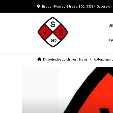
Bruder-Konrad-Straße 100, 33334 Gütersloh
Un
Sp
Du befindest dich hier:
News
Abteilungs- 