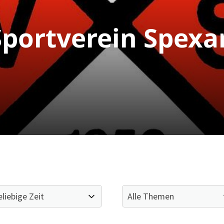
portverein Spexa
Mitglieder-Service
Ge
Alles zur Mitgliedschaft
SV
Downloads
Br
Termine
33
Fragen & Antworten