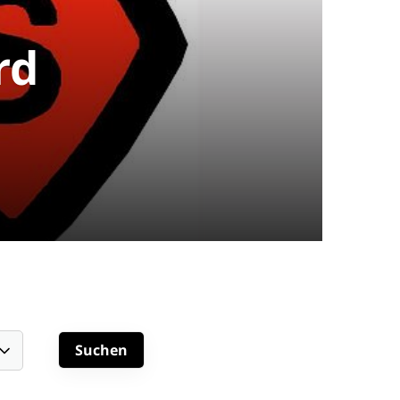
rd
schäftsstelle
 Spexard 1950 e.V.
uder-Konrad-Straße 100
334 Gütersloh
05241 - 307 988