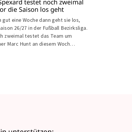
Schweres Au
Spexard testet noch zweimal
die 2. Manns
or die Saison los geht
Die Spielpläne d
 gut eine Woche dann geht sie los,
veröffentlicht w
Saison 26/27 in der Fußball Bezirksliga.
Damen (dort beg
ch zweimal testet das Team um
steht noch aus.
ner Marc Hunt an diesem Woch…
in unterstützen: