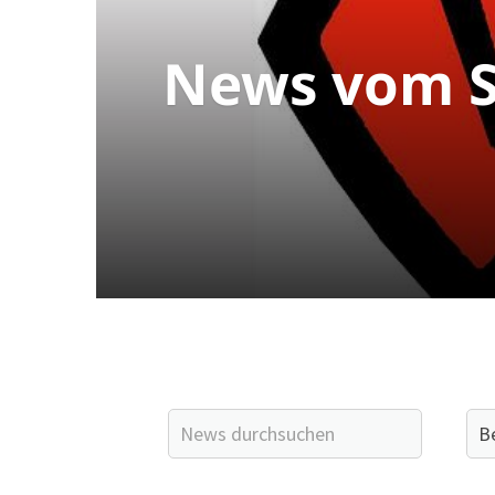
News vom S
Quicklinks
Sportangebote finden
Unser Sportangebot
Sportsuche
Ausfälle und Vertretungen
Deutsches Sportabzeichen