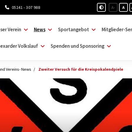
05241 - 307 988
A-
A
ser Verein
News
Sportangebot
Mitglieder-Ser
exarder Volkslauf
Spenden und Sponsoring
und Vereins- News
Zweiter Versuch für die Kreispokalendpiele