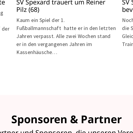
SV Spexard trauert um Reiner
te
SV 
Pilz (68)
bev
ag
Kaum ein Spiel der 1.
Noch
Fußballmannschaft hatte er in den letzten
die 
f der
Jahren verpasst. Alle zwei Wochen stand
Glei
er in den vergangenen Jahren im
Trai
Kassenhäusche…
Sponsoren & Partner
artner und Sponsoren, die unseren Vere