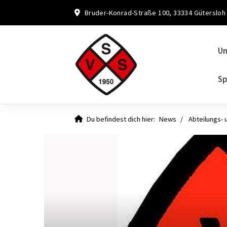
Bruder-Konrad-Straße 100, 33334 Gütersloh
Un
Sp
Du befindest dich hier:
News
Abteilungs- 