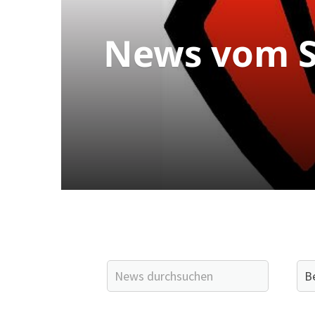
News vom S
Quicklinks
Sportangebote finden
Unser Sportangebot
Sportsuche
Ausfälle und Vertretungen
Deutsches Sportabzeichen