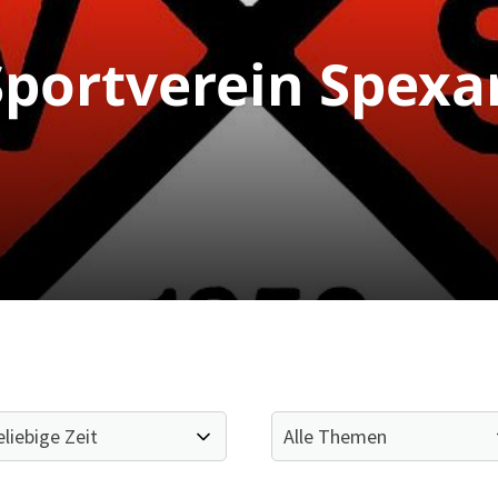
portverein Spexa
Mitglieder-Service
Ge
Alles zur Mitgliedschaft
SV
Downloads
Br
Termine
33
Fragen & Antworten