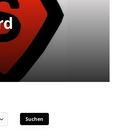
rd
schäftsstelle
 Spexard 1950 e.V.
uder-Konrad-Straße 100
334 Gütersloh
05241 - 307 988