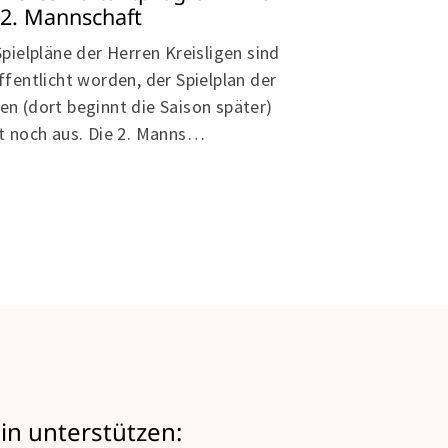
Fußballjuge
 2. Mannschaft
Manche Mensche
Spielpläne der Herren Kreisligen sind
über viele Jahre
ffentlicht worden, der Spielplan der
Leidenschaft un
n (dort beginnt die Saison später)
Genau so ein Me
t noch aus. Die 2. Manns…
in unterstützen: