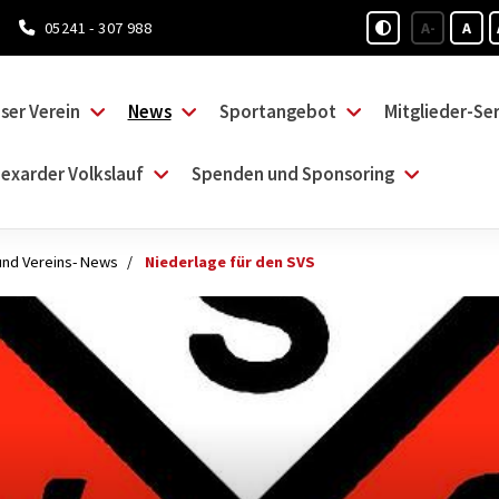
05241 - 307 988
A-
A
ser Verein
News
Sportangebot
Mitglieder-Ser
exarder Volkslauf
Spenden und Sponsoring
und Vereins- News
Niederlage für den SVS