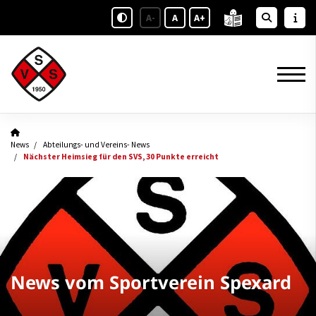
A-
A
A+
News
Abteilungs- und Vereins- News
Nächster Heimsieg für den SVS, 30 Punkte erreicht
News vom Sportverein Spexard