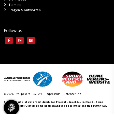
Termine
Fragen & Antworten
Follow us
© 2026 - SV Spexard 1950 e.V. |
Impressum
|
Datenschutz
Diese Website ist gefördert durch das Projekt
„Sportdeutschland – Deine
Vereinswebsite”
, einem gemeinsamen Angebot des DOSB und NETZCOCKTAIL.