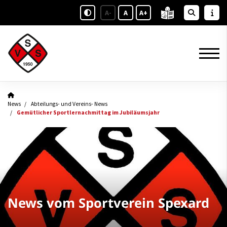
A-
A
A+
News
Abteilungs- und Vereins- News
Gemütlicher Sportlernachmittag im Jubiläumsjahr
News vom Sportverein Spexard